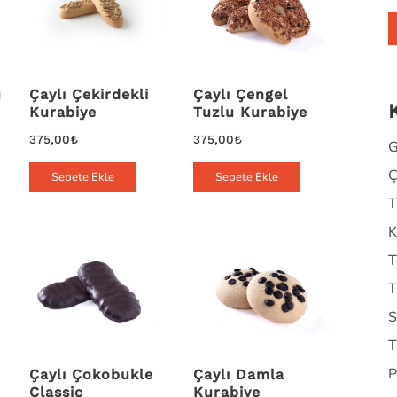
u
Çaylı Çekirdekli
Çaylı Çengel
Kurabiye
Tuzlu Kurabiye
375,00
₺
375,00
₺
G
Ç
Sepete Ekle
Sepete Ekle
T
K
T
T
S
T
P
Çaylı Çokobukle
Çaylı Damla
Classic
Kurabiye