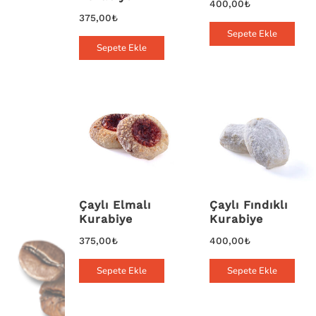
400,00
₺
375,00
₺
Sepete Ekle
Sepete Ekle
Çaylı Elmalı
Çaylı Fındıklı
Kurabiye
Kurabiye
375,00
₺
400,00
₺
Sepete Ekle
Sepete Ekle