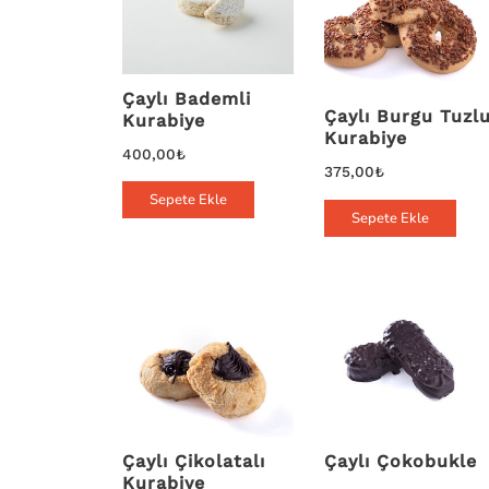
Çaylı Bademli
Çaylı Burgu Tuzl
Kurabiye
Kurabiye
400,00
₺
375,00
₺
Sepete Ekle
Sepete Ekle
Çaylı Çikolatalı
Çaylı Çokobukle
Kurabiye