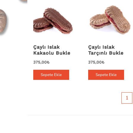
Çaylı Islak
Çaylı Islak
Kakaolu Bukle
Tarçınlı Bukle
375,00
₺
375,00
₺
Sepete Ekle
Sepete Ekle
1