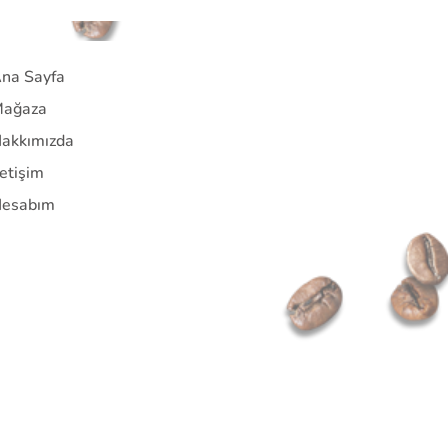
na Sayfa
ağaza
akkımızda
letişim
esabım