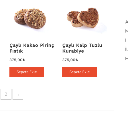
A
M
H
Çaylı Kakao Pirinç
Çaylı Kalp Tuzlu
İ
Fıstık
Kurabiye
H
375,00
₺
375,00
₺
Sepete Ekle
Sepete Ekle
2
→