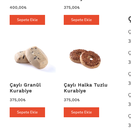
400,00
₺
375,00
₺
Sepete Ekle
Sepete Ekle
Ç
3
Ç
3
Ç
3
Çaylı Granül
Çaylı Halka Tuzlu
Kurabiye
Kurabiye
Ç
375,00
₺
375,00
₺
3
Sepete Ekle
Sepete Ekle
Ç
3