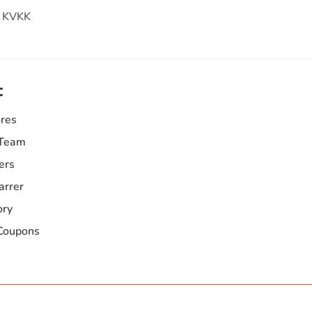
KVKK
t
res
 Team
ers
arrer
ory
Coupons