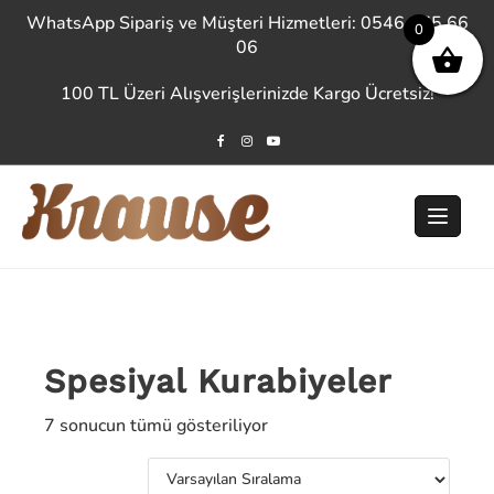
WhatsApp Sipariş ve Müşteri Hizmetleri: 0546 975 66
0
06
100 TL Üzeri Alışverişlerinizde Kargo Ücretsiz!
Spesiyal Kurabiyeler
7 sonucun tümü gösteriliyor